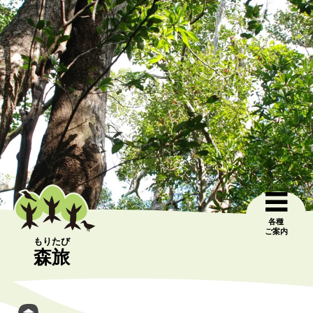
各種
ご案内
もりたび
森旅