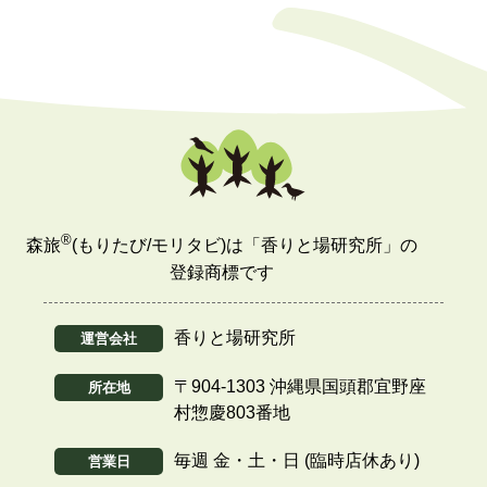
®
森旅
(もりたび/モリタビ)は「香りと場研究所」の
登録商標です
香りと場研究所
運営会社
〒904-1303 沖縄県国頭郡宜野座
所在地
村惣慶803番地
毎週 金・土・日 (臨時店休あり)
営業日