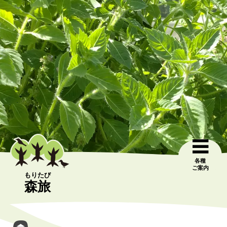
各種
ご案内
もりたび
森旅