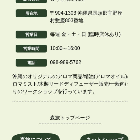
〒904-1303 沖縄県国頭郡宜野座
所在地
村惣慶803番地
毎週 金・土・日 (臨時店休あり)
営業日
10:00～16:00
営業時間
098-989-5762
電話
沖縄のオリジナルのアロマ商品/精油(アロマオイル)/ア
ロマミスト/木製リードディフューザー販売/一般向け香
りのワークショップを行っています。
森旅トップページ
森旅について
ネットショップ