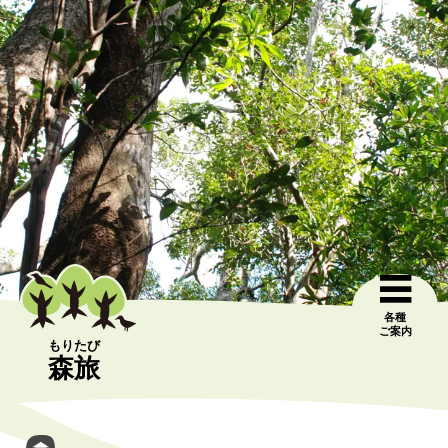
各種
ご案内
もりたび
森旅