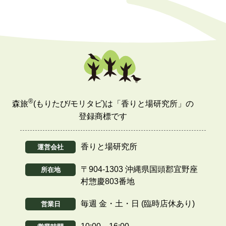
®
森旅
(もりたび/モリタビ)は「香りと場研究所」の
登録商標です
香りと場研究所
運営会社
〒904-1303 沖縄県国頭郡宜野座
所在地
村惣慶803番地
毎週 金・土・日 (臨時店休あり)
営業日