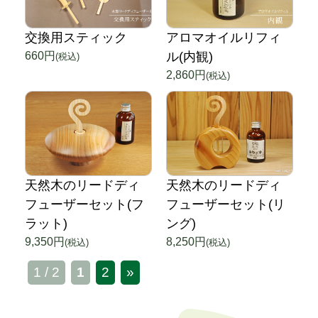
交換用スティック
アロマオイルリフィ
660円
ル(内観)
(税込)
2,860円
(税込)
天然木のリードディ
天然木のリードディ
フューザーセット(フ
フューザーセット(リ
ラット)
ング)
9,350円
8,250円
(税込)
(税込)
1 / 2
1
2
»