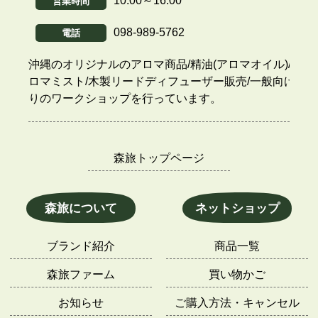
10:00～16:00
営業時間
098-989-5762
電話
沖縄のオリジナルのアロマ商品/精油(アロマオイル)/ア
ロマミスト/木製リードディフューザー販売/一般向け香
りのワークショップを行っています。
森旅トップページ
森旅について
ネットショップ
ブランド紹介
商品一覧
森旅ファーム
買い物かご
お知らせ
ご購入方法・キャンセル