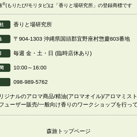
®
旅
(もりたび/モリタビ)は「香りと場研究所」の登録商標です
香りと場研究所
社
〒904-1303 沖縄県国頭郡宜野座村惣慶803番地
地
毎週 金・土・日 (臨時店休あり)
日
10:00～16:00
間
098-989-5762
リジナルのアロマ商品/精油(アロマオイル)/アロマミスト
フューザー販売/一般向け香りのワークショップを行っ
森旅トップページ