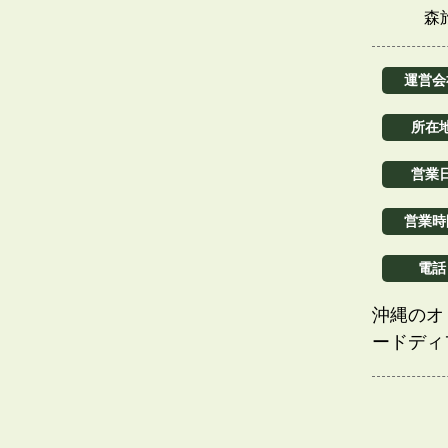
森
運営会
所在
営業
営業時
電話
沖縄のオ
ードディ