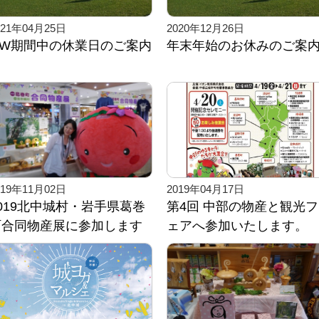
021年04月25日
2020年12月26日
GW期間中の休業日のご案内
年末年始のお休みのご案
019年11月02日
2019年04月17日
019北中城村・岩手県葛巻
第4回 中部の物産と観光フ
町合同物産展に参加します
ェアへ参加いたします。