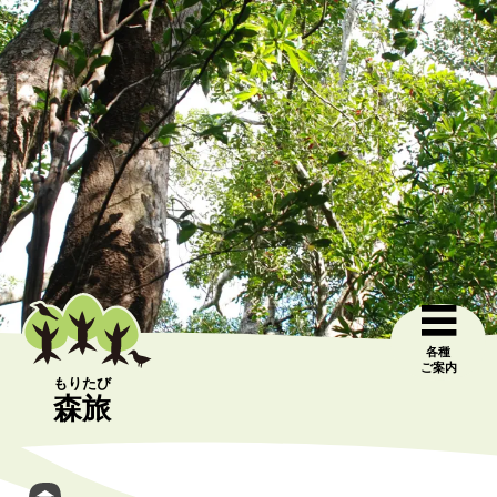
各種
ご案内
もりたび
森旅