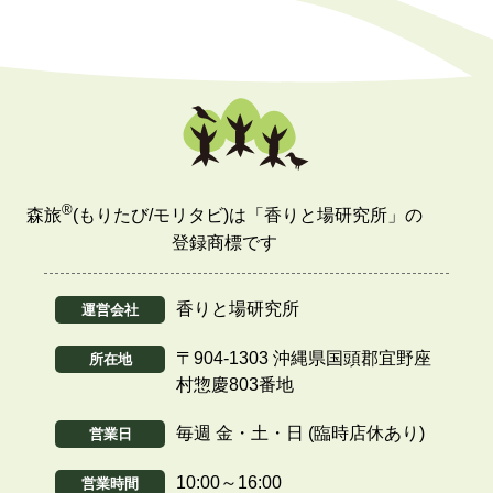
®
森旅
(もりたび/モリタビ)は「香りと場研究所」の
登録商標です
香りと場研究所
運営会社
〒904-1303 沖縄県国頭郡宜野座
所在地
村惣慶803番地
毎週 金・土・日 (臨時店休あり)
営業日
10:00～16:00
営業時間