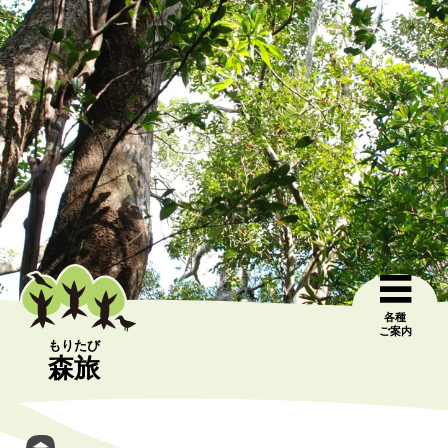
各種
ご案内
もりたび
森旅