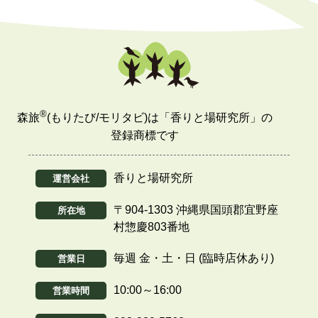
®
森旅
(もりたび/モリタビ)は「香りと場研究所」の
登録商標です
香りと場研究所
運営会社
〒904-1303 沖縄県国頭郡宜野座
所在地
村惣慶803番地
毎週 金・土・日 (臨時店休あり)
営業日
10:00～16:00
営業時間