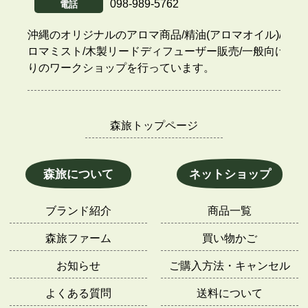
098-989-5762
電話
沖縄のオリジナルのアロマ商品/精油(アロマオイル)/ア
ロマミスト/木製リードディフューザー販売/一般向け香
りのワークショップを行っています。
森旅トップページ
森旅について
ネットショップ
ブランド紹介
商品一覧
森旅ファーム
買い物かご
お知らせ
ご購入方法・キャンセル
よくある質問
送料について