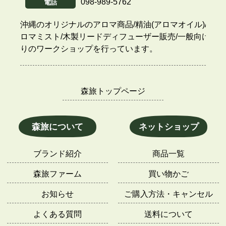
098-989-5762
電話
沖縄のオリジナルのアロマ商品/精油(アロマオイル)/ア
ロマミスト/木製リードディフューザー販売/一般向け香
りのワークショップを行っています。
森旅トップページ
森旅について
ネットショップ
ブランド紹介
商品一覧
森旅ファーム
買い物かご
お知らせ
ご購入方法・キャンセル
よくある質問
送料について