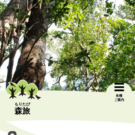
各種
ご案内
もりたび
森旅