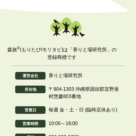
®
森旅
(もりたび/モリタビ)は「香りと場研究所」の
登録商標です
香りと場研究所
運営会社
〒904-1303 沖縄県国頭郡宜野座
所在地
村惣慶803番地
毎週 金・土・日 (臨時店休あり)
営業日
10:00～16:00
営業時間