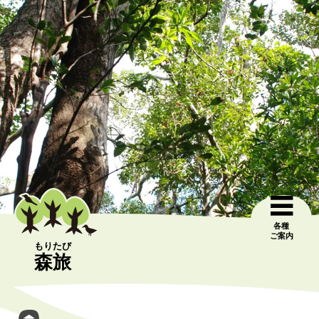
各種
ご案内
もりたび
森旅