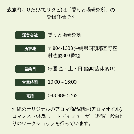
®
森旅
(もりたび/モリタビ)は「香りと場研究所」の
登録商標です
香りと場研究所
運営会社
〒904-1303 沖縄県国頭郡宜野座
所在地
村惣慶803番地
毎週 金・土・日 (臨時店休あり)
営業日
10:00～16:00
営業時間
098-989-5762
電話
沖縄のオリジナルのアロマ商品/精油(アロマオイル)/ア
ロマミスト/木製リードディフューザー販売/一般向け香
りのワークショップを行っています。